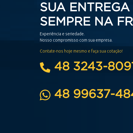
SUA ENTREGA
SEMPRE NA F
Experiência e seriedade.
Nosso compromisso com sua empresa.
Contate-nos hoje mesmo e faça sua cotação!
48 3243-809
48 99637-48