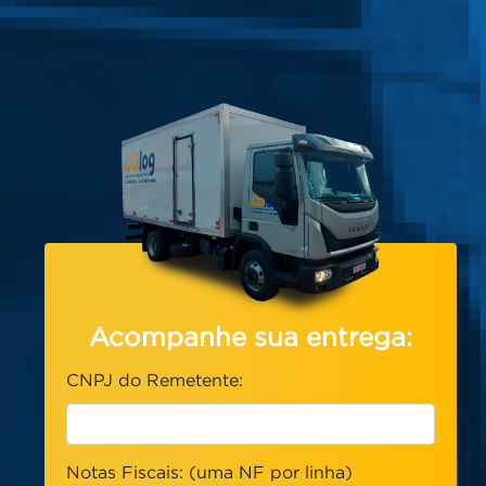
Acompanhe sua entrega:
CNPJ do Remetente:
Notas Fiscais: (uma NF por linha)